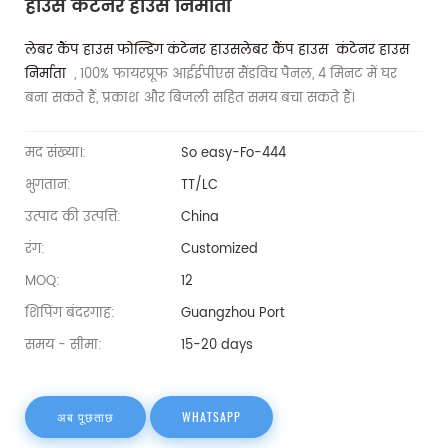
हाउस कंटेनर हाउस निर्माता
लेबर कैंप हाउस फोल्डिंग कंटेनर हाउसलेबर कैंप हाउस
कंटेनर हाउस
निर्माता
, 100% फायरप्रूफ आईईपीएस सैंडविच पैनल, 4 मिनट में घर
बना सकते हैं, प्रकाश और बिजली सहित समय बचा सकते हैं।
मद संख्या।:
So easy-Fo-444
भुगतान:
TT/LC
उत्पाद की उत्पत्ति:
China
रंग:
Customized
MOQ:
12
शिपिंग बंदरगाह:
Guangzhou Port
समय - सीमा:
15-20 days
अब पूछताछ
WHATSAPP