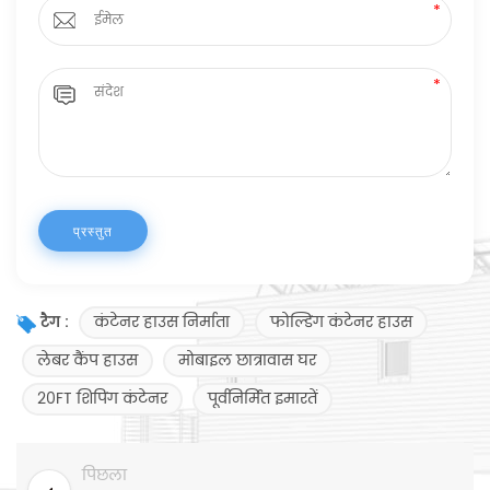
कंटेनर हाउस निर्माता
फोल्डिंग कंटेनर हाउस
टैग :
लेबर कैंप हाउस
मोबाइल छात्रावास घर
20FT शिपिंग कंटेनर
पूर्वनिर्मित इमारतें
पिछला