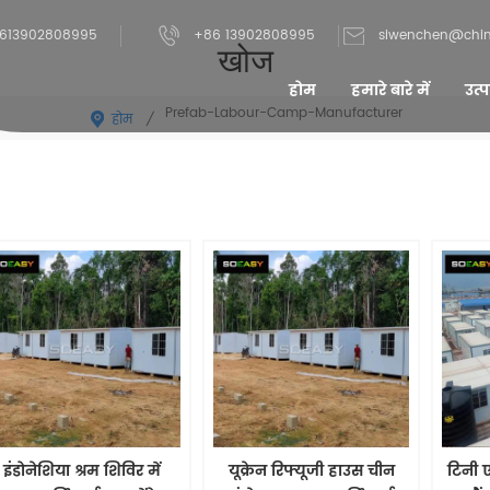
613902808995
+86 13902808995
siwenchen@chi
खोज
होम
हमारे बारे में
उत्प
Prefab-Labour-Camp-Manufacturer
होम
/
इंडोनेशिया श्रम शिविर में
यूक्रेन रिफ्यूजी हाउस चीन
टिनी 