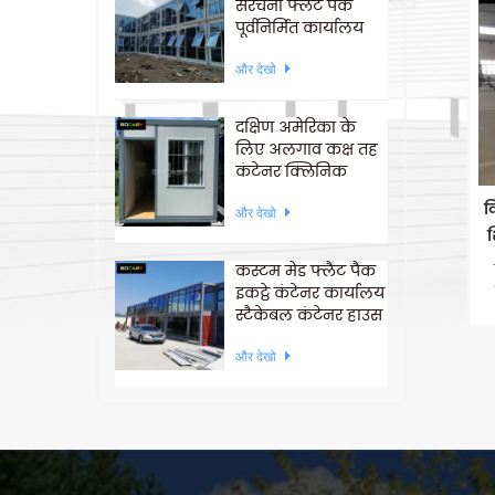
संरचना फ्लैट पैक
पूर्वनिर्मित कार्यालय
कंटेनर घरों
और देखो
दक्षिण अमेरिका के
लिए अलगाव कक्ष तह
कंटेनर क्लिनिक
व
और देखो
श
कस्टम मेड फ्लैट पैक
इकट्ठे कंटेनर कार्यालय
स्टैकेबल कंटेनर हाउस
ला
स
और देखो
स