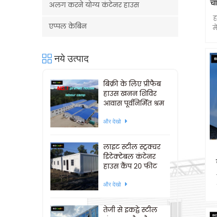
चा
अलग करने योग्य कंटेनर हाउस
ह
एप्पल केबिन
म
क
नये उत्पाद
बिक्री के लिए प्रीफैब
हाउस खनन शिविर
आवास पूर्वनिर्मित श्रम
शिविर
और देखो
लाइट स्टील स्ट्रक्चर
डिटेक्टेबल कंटेनर
हाउस कैंप 20 फीट
और देखो
t
तेजी से इकट्ठे स्टील
ह