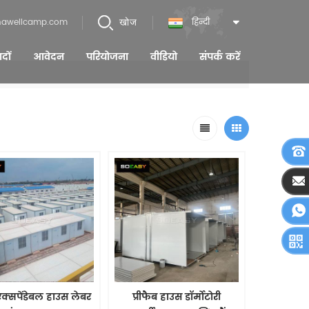
खोज
nawellcamp.com
हिन्दी
ादों
आवेदन
परियोजना
वीडियो
संपर्क करें
एक्सपेंडेबल हाउस लेबर
प्रीफैब हाउस डॉर्मोटोरी