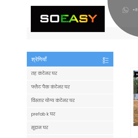
+8
श्रेणियाँ
तह कंटेनर घर
फ्लैट पैक कंटेनर घर
विस्तार योग्य कंटेनर घर
prefab k घर
सूडान घर