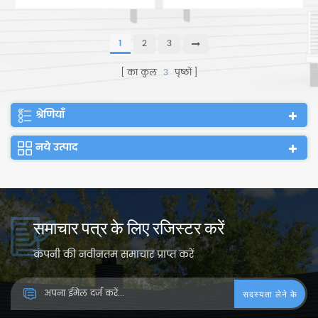
शिविर निर्माण स्थल
आवास तेल और गैस शिविर
प्रीफैब्रिकेटेड हाउस
1
2
3
का कुल
3
पृष्ठों
श्रेणियाँ
नये उत्पाद
समाचार पत्र के लिए रजिस्टर करें
कंपनी की नवीनतम समाचार प्राप्त करें