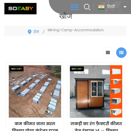
हिन्दी
खोज
Mining-Camp-Accommodation
होम
/
कम कीमत वाला सरल
लकड़ी का रंग फ़ैक्टरी कीमत
विस्तार योग्य कंटेनर हाउस
तेज़ इंस्टाल​ 14 ㎡ विस्तार