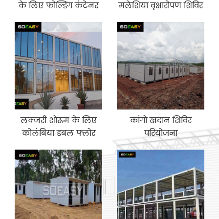
के लिए फोल्डिंग कंटेनर
मलेशिया वृक्षारोपण शिविर
हाउस
लक्जरी शोरूम के लिए
कांगो खदान शिविर
कोलंबिया डबल फ्लोर
परियोजना
फ्लैट पैक कंटेनर हाउस
के लिए चीन निर्माता