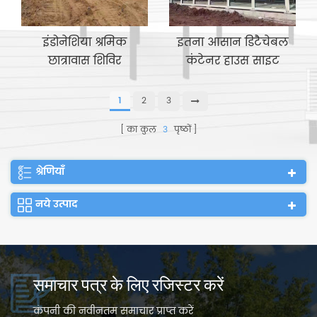
इंडोनेशिया श्रमिक
इतना आसान डिटैचेबल
छात्रावास शिविर
कंटेनर हाउस साइट
ऑफिस मीटिंग रूम
1
2
3
का कुल
3
पृष्ठों
श्रेणियाँ
नये उत्पाद
समाचार पत्र के लिए रजिस्टर करें
कंपनी की नवीनतम समाचार प्राप्त करें