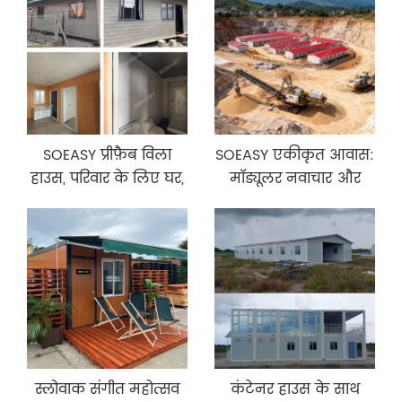
SOEASY प्रीफ़ैब विला
SOEASY एकीकृत आवास:
हाउस, परिवार के लिए घर,
मॉड्यूलर नवाचार और
रिज़ॉर्ट, हॉलिडे हाउस, यूरोप
आधिकारिक मान्यता के
में माउंटेन हाउस
साथ वैश्विक शिविर निर्माण
में अग्रणी
स्लोवाक संगीत महोत्सव
कंटेनर हाउस के साथ