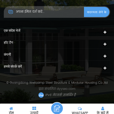
एक संदेश भेजें
हॉट टैग
कंपनी
हमसे संपर्क करें
© Guangdong Wellcamp Steel Structure & Modular Housing Co.,ltd
द्वारा संचालित
dyyseo.com
IPv6 नेटवर्क समर्थित है
होम
उत्पादों
WHATSAPP
के बारे में