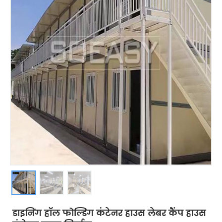
डाइनिंग हॉल फोल्डिंग कंटेनर हाउस लेबर कैंप हाउस