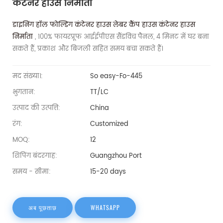
कंटेनर हाउस निर्माता
डाइनिंग हॉल फोल्डिंग कंटेनर हाउस लेबर कैंप हाउस कंटेनर हाउस
निर्माता
, 100% फायरप्रूफ आईईपीएस सैंडविच पैनल, 4 मिनट में घर बना
सकते हैं, प्रकाश और बिजली सहित समय बचा सकते हैं।
मद संख्या।:
So easy-Fo-445
भुगतान:
TT/LC
उत्पाद की उत्पत्ति:
China
रंग:
Customized
MOQ:
12
शिपिंग बंदरगाह:
Guangzhou Port
समय - सीमा:
15-20 days
अब पूछताछ
WHATSAPP