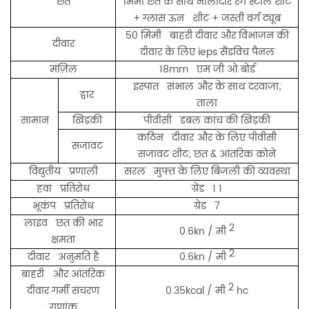
छत
मिमी छत के साथ नालीदार रंग स्टील शीट
+ ग्लास ऊन शीट + जस्ती वर्ग ट्यूब
50 मिमी बाहरी दीवार और विभाजन की
दीवार
दीवार के लिए ieps सैंडविच पैनल
मंज़िल
18mm एम जी ओ बोर्ड
इस्पात संभाल और के साथ दरवाजा;
द्वार
ताला
सामान
खिड़की
पीवीसी डबल कांच की खिड़की
कठिन दीवार और के लिए पीवीसी
सजावट
सजावट शीट; छत & आंतरिक कोने
विद्युतीय प्रणाली
सरल मुफ्त के लिए बिजली की व्यवस्था
हवा प्रतिरोध
ग्रेड 1 1
भूकंप प्रतिरोध
ग्रेड 7
लाइव छत की भार
2
0.6kn / मी
क्षमता
2
दीवार अनुमति है
0.6kn / मी
बाहरी और आंतरिक
2
दीवार गर्मी संचरण
0.35kcal / मी
hc
गुणांक