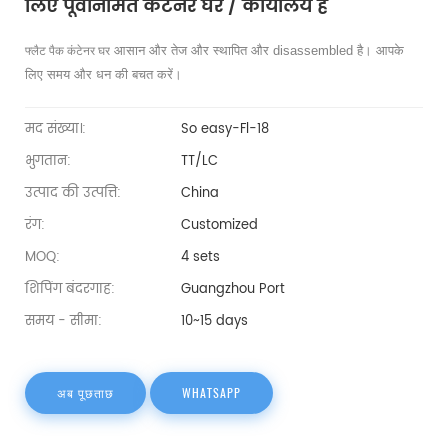
लिए पूर्वनिर्मित कंटेनर घर / कार्यालय है
आसान और तेज और स्थापित और disassembled है। आपके
फ्लैट पैक कंटेनर घर
लिए समय और धन की बचत करें।
मद संख्या।:
So easy-Fl-18
भुगतान:
TT/LC
उत्पाद की उत्पत्ति:
China
रंग:
Customized
MOQ:
4 sets
शिपिंग बंदरगाह:
Guangzhou Port
समय - सीमा:
10~15 days
अब पूछताछ
WHATSAPP