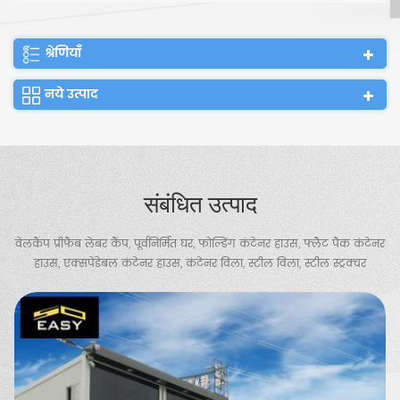
श्रेणियाँ
नये उत्पाद
संबंधित उत्पाद
वेलकैंप प्रीफैब लेबर कैंप, पूर्वनिर्मित घर, फोल्डिंग कंटेनर हाउस, फ्लैट पैक कंटेनर
हाउस, एक्सपेंडेबल कंटेनर हाउस, कंटेनर विला, स्टील विला, स्टील स्ट्रक्चर
वेयरहाउस, चिकन शेड, पोर्टेबल टॉयलेट, गार्ड हाउस आदि प्रदान करता है।