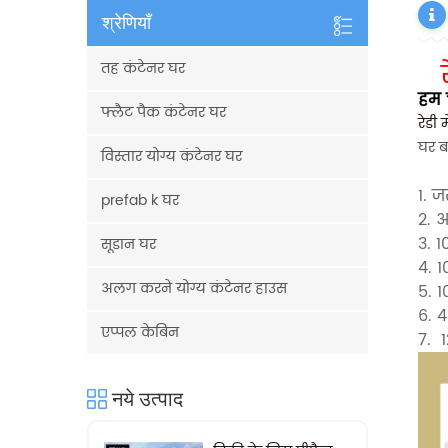
श्रेणियाँ
तह कंटेनर घर
हम च
फ्लैट पैक कंटेनर घर
रेडी
घर ब
विस्तार योग्य कंटेनर घर
1. ज
prefab k घर
2. 
3. 
सूडान घर
4. 
अलग करने योग्य कंटेनर हाउस
5. 1
6. 
एप्पल केबिन
7.
नये उत्पाद