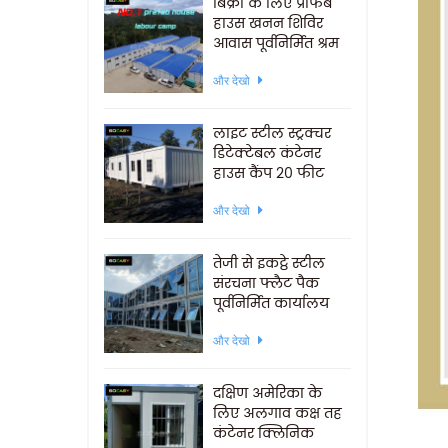
बिक्री के लिए प्रीफैब
हाउस खनन शिविर
आवास पूर्वनिर्मित श्रम
शिविर
और देखो
लाइट स्टील स्ट्रक्चर
डिटेक्टेबल कंटेनर
हाउस कैंप 20 फीट
और देखो
तेजी से इकट्ठे स्टील
संरचना फ्लैट पैक
पूर्वनिर्मित कार्यालय
कंटेनर घरों
और देखो
दक्षिण अमेरिका के
लिए अलगाव कक्ष तह
कंटेनर क्लिनिक