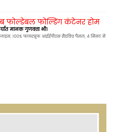
फैब फोल्डेबल फोल्डिंग कंटेनर होम
िर्यात मानक गुणवत्ता भी!
जाइन, 100% फायरप्रूफ आईईपीएस सैंडविच पैनल, 4 मिनट में