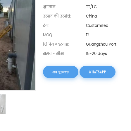
भुगतान:
TT/LC
उत्पाद की उत्पत्ति:
China
रंग:
Customized
MOQ:
12
शिपिंग बंदरगाह:
Guangzhou Port
समय - सीमा:
15-20 days
अब पूछताछ
WHATSAPP