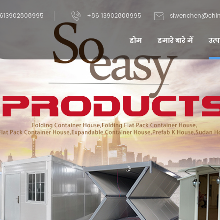
613902808995
+86 13902808995
siwenchen@chi
होम
हमारे बारे में
उत्प