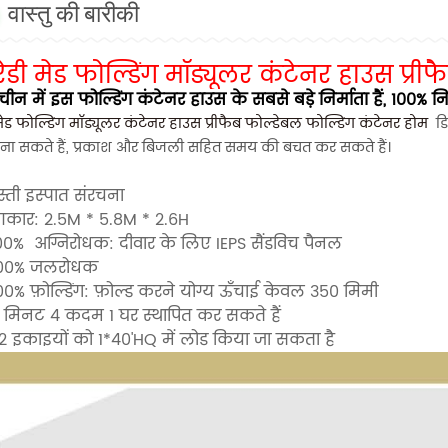
वास्तु की बारीकी
रेडी मेड फोल्डिंग मॉड्यूलर कंटेनर हाउस प्री
ीन में इस फोल्डिंग कंटेनर हाउस के सबसे बड़े निर्माता हैं, 100% न
 मेड फोल्डिंग मॉड्यूलर कंटेनर हाउस प्रीफैब फोल्डेबल फोल्डिंग कंटेनर होम
डि
ना सकते हैं, प्रकाश और बिजली सहित समय की बचत कर सकते हैं।
स्ती इस्पात संरचना
आकार: 2.5M * 5.8M * 2.6H
100%
अग्निरोधक:
दीवार के लिए IEPS सैंडविच पैनल
100% जलरोधक
00% फ़ोल्डिंग: फ़ोल्ड करने योग्य ऊँचाई केवल 350 मिमी
4 मिनट 4 कदम 1 घर स्थापित कर सकते हैं
12 इकाइयों को 1*40'HQ में लोड किया जा सकता है