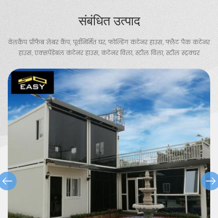
संबंधित उत्पाद
वेलकैंप प्रीफैब लेबर कैंप, पूर्वनिर्मित घर, फोल्डिंग कंटेनर हाउस, फ्लैट पैक कंटेनर
हाउस, एक्सपेंडेबल कंटेनर हाउस, कंटेनर विला, स्टील विला, स्टील स्ट्रक्चर
वेयरहाउस, चिकन शेड, पोर्टेबल टॉयलेट, गार्ड हाउस आदि प्रदान करता है।