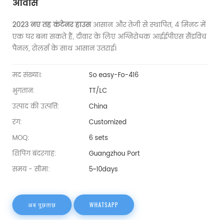
आवास
2023 नए तह कंटेनर हाउस
आसान और तेजी से स्थापित, 4 मिनट में
एक घर बना सकते हैं, दीवार के लिए अग्निरोधक आईईपीएस सैंडविच
पैनल, रोलर्स के साथ आसान उतराई।
मद संख्या।:
So easy-Fo-416
भुगतान:
TT/LC
उत्पाद की उत्पत्ति:
China
रंग:
Customized
MOQ:
6 sets
शिपिंग बंदरगाह:
Guangzhou Port
समय - सीमा:
5~10days
अब पूछताछ
WHATSAPP