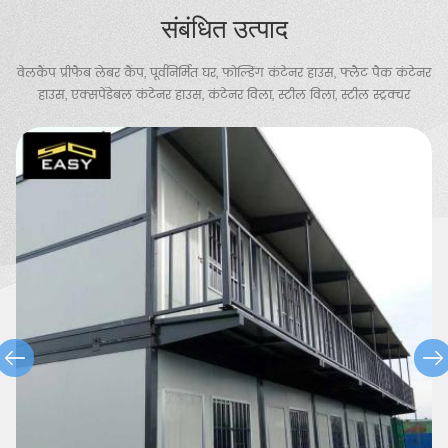
संबंधित उत्पाद
वेलकैंप प्रीफैब लेबर कैंप, पूर्वनिर्मित घर, फोल्डिंग कंटेनर हाउस, फ्लैट पैक कंटेनर
हाउस, एक्सपेंडेबल कंटेनर हाउस, कंटेनर विला, स्टील विला, स्टील स्ट्रक्चर
वेयरहाउस, चिकन शेड, पोर्टेबल टॉयलेट, गार्ड हाउस आदि प्रदान करता है।