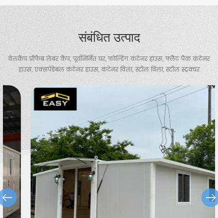
संबंधित उत्पाद
वेलकैंप प्रीफैब लेबर कैंप, पूर्वनिर्मित घर, फोल्डिंग कंटेनर हाउस, फ्लैट पैक कंटेनर
हाउस, एक्सपेंडेबल कंटेनर हाउस, कंटेनर विला, स्टील विला, स्टील स्ट्रक्चर
वेयरहाउस, चिकन शेड, पोर्टेबल टॉयलेट, गार्ड हाउस आदि प्रदान करता है।